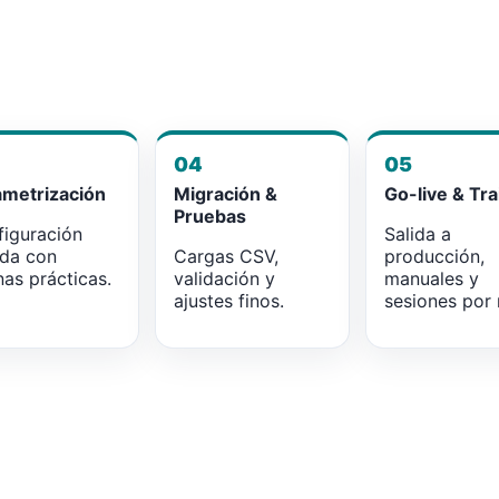
04
05
ametrización
Migración &
Go-live & Tra
Pruebas
iguración
Salida a
ada con
Cargas CSV,
producción,
as prácticas.
validación y
manuales y
ajustes finos.
sesiones por r