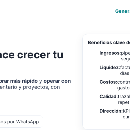
Gener
Beneficios clave 
ace crecer tu
Ingresos:
pipe
seg
Liquidez:
fact
días
brar más rápido
y
operar con
Costos:
contr
ventario y proyectos, con
gasto
Calidad:
traza
repet
Dirección:
KPI
cum
nos por WhatsApp