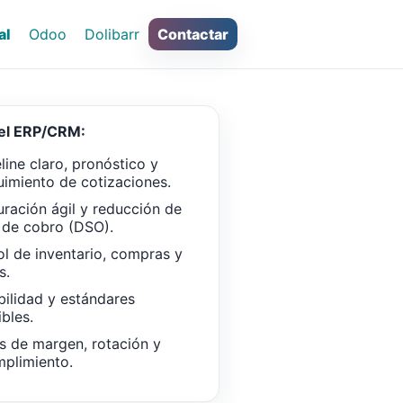
al
Odoo
Dolibarr
Contactar
del ERP/CRM:
line claro, pronóstico y
uimiento de cotizaciones.
uración ágil y reducción de
 de cobro (DSO).
ol de inventario, compras y
s.
bilidad y estándares
ibles.
s de margen, rotación y
plimiento.