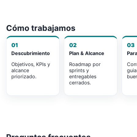
Cómo trabajamos
01
02
03
Descubrimiento
Plan & Alcance
Par
Objetivos, KPIs y
Roadmap por
Conf
alcance
sprints y
gui
priorizado.
entregables
buen
cerrados.