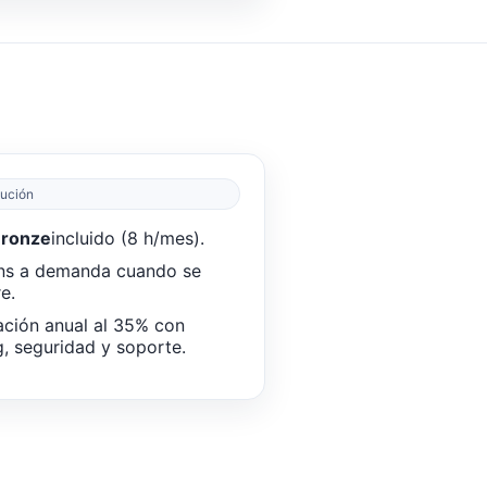
lución
Bronze
incluido (8 h/mes).
ns a demanda cuando se
e.
ción anual al 35% con
g, seguridad y soporte.