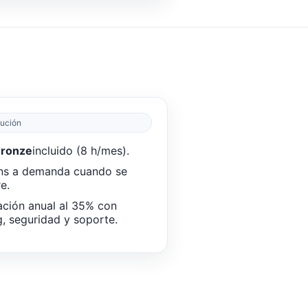
lución
Bronze
incluido (8 h/mes).
ns a demanda cuando se
e.
ción anual al 35% con
g, seguridad y soporte.