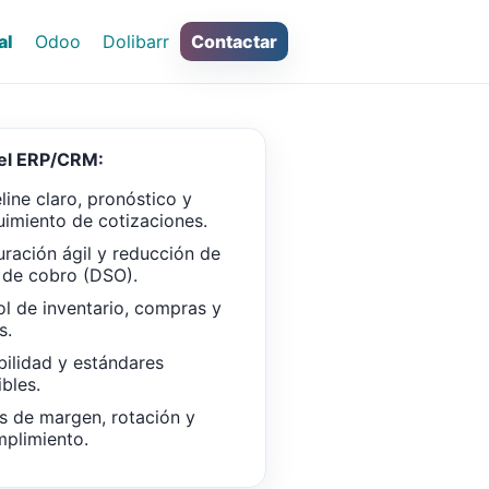
al
Odoo
Dolibarr
Contactar
del ERP/CRM:
line claro, pronóstico y
uimiento de cotizaciones.
uración ágil y reducción de
 de cobro (DSO).
ol de inventario, compras y
s.
bilidad y estándares
ibles.
s de margen, rotación y
plimiento.