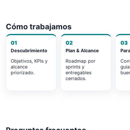
Cómo trabajamos
01
02
03
Descubrimiento
Plan & Alcance
Par
Objetivos, KPIs y
Roadmap por
Conf
alcance
sprints y
gui
priorizado.
entregables
buen
cerrados.