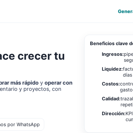
Gener
Beneficios clave 
ace crecer tu
Ingresos:
pipe
seg
Liquidez:
fact
días
brar más rápido
y
operar con
Costos:
contr
ventario y proyectos, con
gasto
Calidad:
traza
repet
Dirección:
KPI
cum
nos por WhatsApp