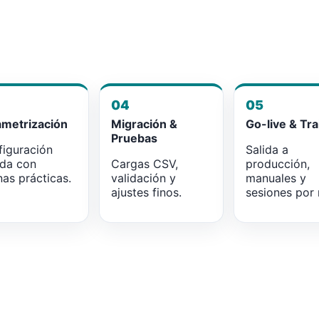
04
05
ametrización
Migración &
Go-live & Tra
Pruebas
iguración
Salida a
ada con
Cargas CSV,
producción,
as prácticas.
validación y
manuales y
ajustes finos.
sesiones por r