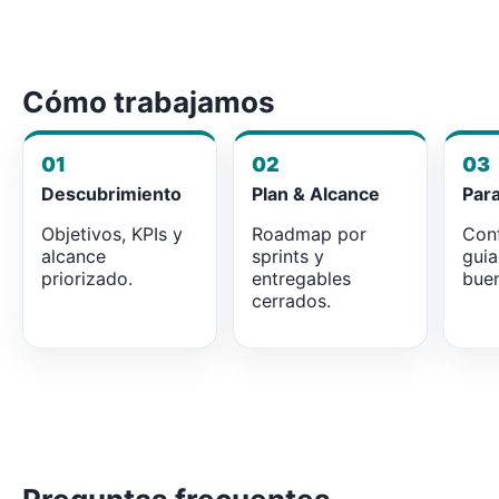
Cómo trabajamos
01
02
03
Descubrimiento
Plan & Alcance
Par
Objetivos, KPIs y
Roadmap por
Conf
alcance
sprints y
gui
priorizado.
entregables
buen
cerrados.