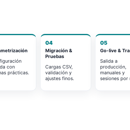
04
05
ametrización
Migración &
Go-live & Tra
Pruebas
iguración
Salida a
ada con
Cargas CSV,
producción,
as prácticas.
validación y
manuales y
ajustes finos.
sesiones por r