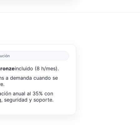
lución
Bronze
incluido (8 h/mes).
ns a demanda cuando se
e.
ción anual al 35% con
g, seguridad y soporte.