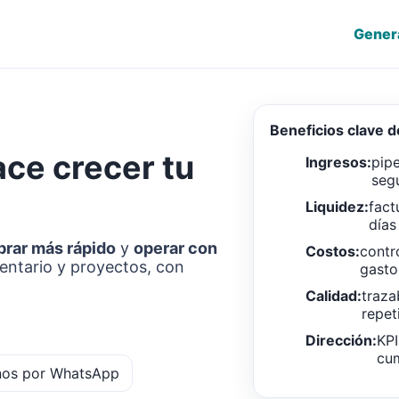
Gener
Beneficios clave 
ace crecer tu
Ingresos:
pipe
seg
Liquidez:
fact
días
brar más rápido
y
operar con
Costos:
contr
ventario y proyectos, con
gasto
Calidad:
traza
repet
Dirección:
KPI
cum
nos por WhatsApp