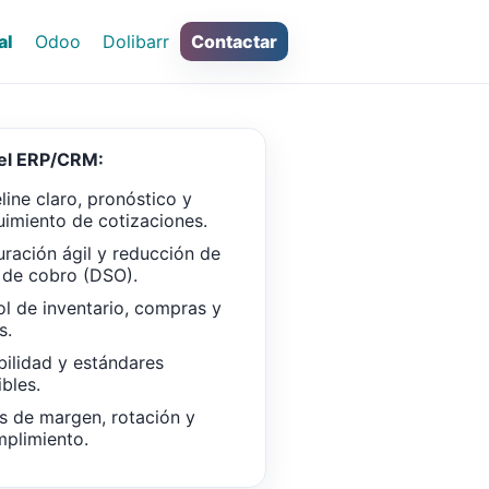
al
Odoo
Dolibarr
Contactar
del ERP/CRM:
line claro, pronóstico y
uimiento de cotizaciones.
uración ágil y reducción de
 de cobro (DSO).
ol de inventario, compras y
s.
bilidad y estándares
ibles.
s de margen, rotación y
plimiento.