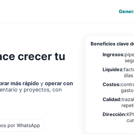
Gener
Beneficios clave 
ace crecer tu
Ingresos:
pipe
seg
Liquidez:
fact
días
brar más rápido
y
operar con
Costos:
contr
ventario y proyectos, con
gasto
Calidad:
traza
repet
Dirección:
KPI
cum
nos por WhatsApp