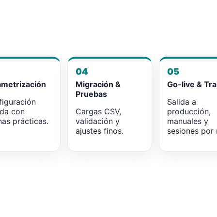
04
05
ametrización
Migración &
Go-live & Tra
Pruebas
iguración
Salida a
ada con
Cargas CSV,
producción,
as prácticas.
validación y
manuales y
ajustes finos.
sesiones por r