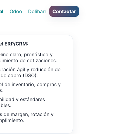
al
Odoo
Dolibarr
Contactar
del ERP/CRM:
line claro, pronóstico y
uimiento de cotizaciones.
uración ágil y reducción de
 de cobro (DSO).
ol de inventario, compras y
s.
bilidad y estándares
ibles.
s de margen, rotación y
plimiento.