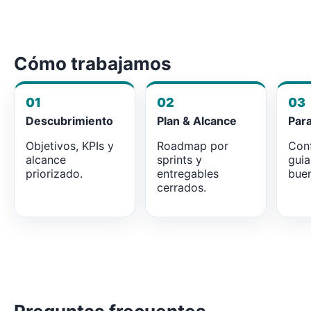
Cómo trabajamos
01
02
03
Descubrimiento
Plan & Alcance
Par
Objetivos, KPIs y
Roadmap por
Conf
alcance
sprints y
gui
priorizado.
entregables
buen
cerrados.