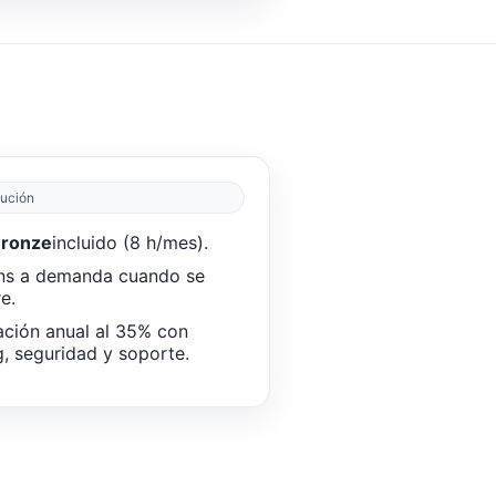
lución
Bronze
incluido (8 h/mes).
ns a demanda cuando se
e.
ción anual al 35% con
g, seguridad y soporte.