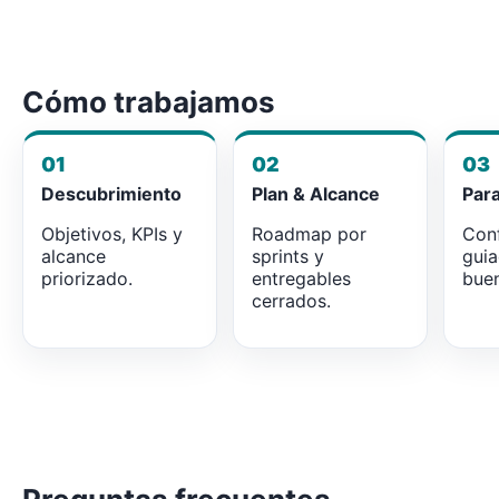
Cómo trabajamos
01
02
03
Descubrimiento
Plan & Alcance
Par
Objetivos, KPIs y
Roadmap por
Conf
alcance
sprints y
gui
priorizado.
entregables
buen
cerrados.