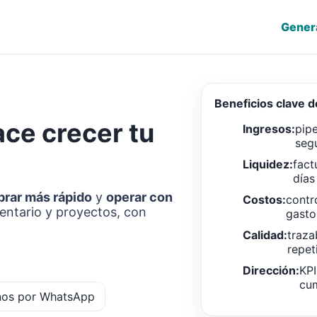
Gener
Beneficios clave 
ace crecer tu
Ingresos:
pipe
seg
Liquidez:
fact
días
brar más rápido
y
operar con
Costos:
contr
ventario y proyectos, con
gasto
Calidad:
traza
repet
Dirección:
KPI
cum
nos por WhatsApp