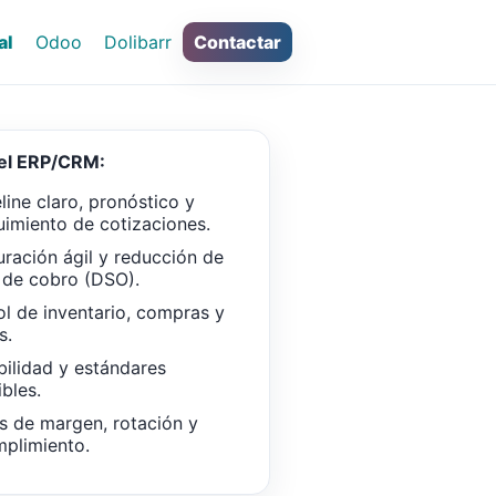
al
Odoo
Dolibarr
Contactar
del ERP/CRM:
line claro, pronóstico y
uimiento de cotizaciones.
uración ágil y reducción de
 de cobro (DSO).
ol de inventario, compras y
s.
bilidad y estándares
ibles.
s de margen, rotación y
plimiento.