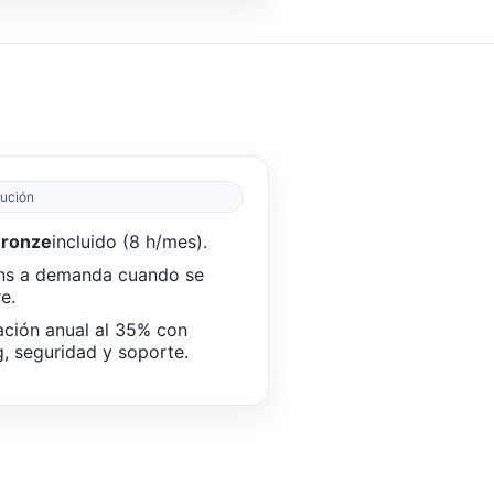
lución
Bronze
incluido (8 h/mes).
ns a demanda cuando se
e.
ción anual al 35% con
g, seguridad y soporte.