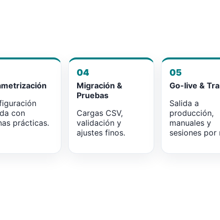
04
05
ametrización
Migración &
Go-live & Tra
Pruebas
iguración
Salida a
ada con
Cargas CSV,
producción,
as prácticas.
validación y
manuales y
ajustes finos.
sesiones por r